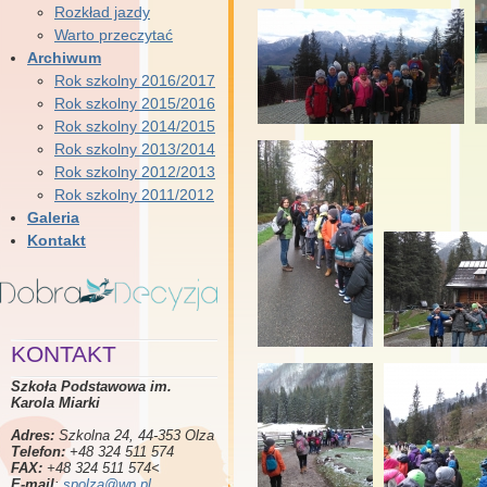
Rozkład jazdy
Warto przeczytać
Archiwum
Rok szkolny 2016/2017
Rok szkolny 2015/2016
Rok szkolny 2014/2015
Rok szkolny 2013/2014
Rok szkolny 2012/2013
Rok szkolny 2011/2012
Galeria
Kontakt
KONTAKT
Szkoła Podstawowa im.
Karola Miarki
Adres:
Szkolna 24, 44-353 Olza
Telefon:
+48 324 511 574
FAX:
+48 324 511 574<
E-mail
:
spolza@wp.pl