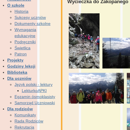
Wycieczka do Zakopanego
O szkole
Historia
Sukcesy uczniów
Dokumenty szkolne
Wymagania
edukacyjne
Podręczniki
Świetlica
Patron
Projekty
Godziny lekcji
Biblioteka
Dla uczniów
Język polski - lektury
LekturkoAPKI
Egzamin ósmoklasisty
Samorząd Uczniowski
Dla rodziców
Komunikaty
Rada Rodziców
Rekrutacja