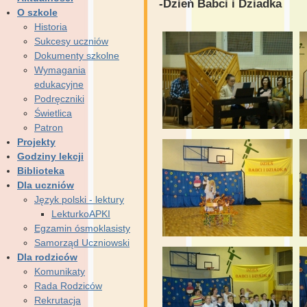
-Dzień Babci i Dziadka
O szkole
Historia
Sukcesy uczniów
Dokumenty szkolne
Wymagania
edukacyjne
Podręczniki
Świetlica
Patron
Projekty
Godziny lekcji
Biblioteka
Dla uczniów
Język polski - lektury
LekturkoAPKI
Egzamin ósmoklasisty
Samorząd Uczniowski
Dla rodziców
Komunikaty
Rada Rodziców
Rekrutacja