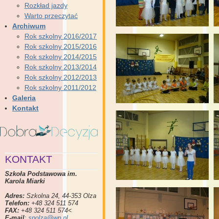
Rozkład jazdy
Warto przeczytać
Archiwum
Rok szkolny 2016/2017
Rok szkolny 2015/2016
Rok szkolny 2014/2015
Rok szkolny 2013/2014
Rok szkolny 2012/2013
Rok szkolny 2011/2012
Galeria
Kontakt
KONTAKT
Szkoła Podstawowa im.
Karola Miarki
Adres:
Szkolna 24, 44-353 Olza
Telefon:
+48 324 511 574
FAX:
+48 324 511 574<
E-mail
:
spolza@wp.pl