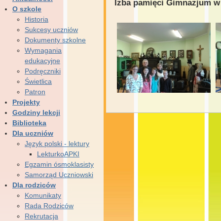
Izba pamięci Gimnazjum w 
O szkole
Historia
Sukcesy uczniów
Dokumenty szkolne
Wymagania
edukacyjne
Podręczniki
Świetlica
Patron
Projekty
Godziny lekcji
Biblioteka
Dla uczniów
Język polski - lektury
LekturkoAPKI
Egzamin ósmoklasisty
Samorząd Uczniowski
Dla rodziców
Komunikaty
Rada Rodziców
Rekrutacja