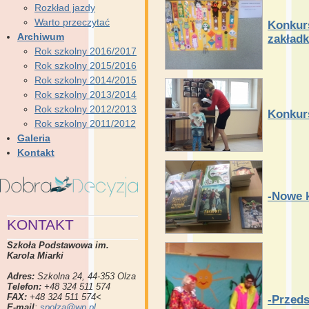
Rozkład jazdy
Warto przeczytać
Konkurs
Archiwum
zakładk
Rok szkolny 2016/2017
Rok szkolny 2015/2016
Rok szkolny 2014/2015
Rok szkolny 2013/2014
Rok szkolny 2012/2013
Konkurs
Rok szkolny 2011/2012
Galeria
Kontakt
-Nowe k
KONTAKT
Szkoła Podstawowa im.
Karola Miarki
Adres:
Szkolna 24, 44-353 Olza
Telefon:
+48 324 511 574
FAX:
+48 324 511 574<
-Przeds
E-mail
:
spolza@wp.pl