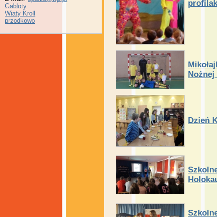
profila
Gabloty
Wiaty Kroll
przodkowo
Mikołaj
Nożnej
Dzień K
Szkoln
Holoka
Szkoln