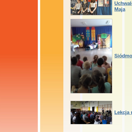
Uchwale
Maja
Siódmok
Lekcja 