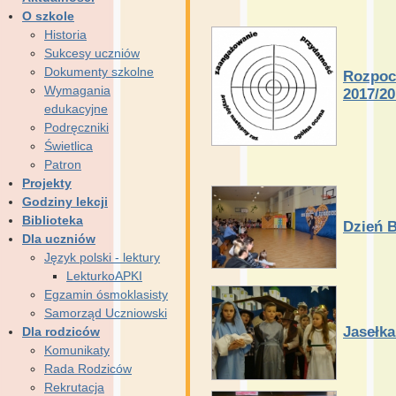
O szkole
Historia
Sukcesy uczniów
Dokumenty szkolne
Rozpoc
Wymagania
2017/20
edukacyjne
Podręczniki
Świetlica
Patron
Projekty
Godziny lekcji
Biblioteka
Dzień B
Dla uczniów
Język polski - lektury
LekturkoAPKI
Egzamin ósmoklasisty
Samorząd Uczniowski
Jasełka
Dla rodziców
Komunikaty
Rada Rodziców
Rekrutacja