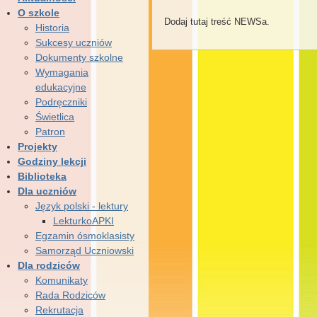
O szkole
Dodaj tutaj treść NEWSa.
Historia
Sukcesy uczniów
Dokumenty szkolne
Wymagania
edukacyjne
Podręczniki
Świetlica
Patron
Projekty
Godziny lekcji
Biblioteka
Dla uczniów
Język polski - lektury
LekturkoAPKI
Egzamin ósmoklasisty
Samorząd Uczniowski
Dla rodziców
Komunikaty
Rada Rodziców
Rekrutacja