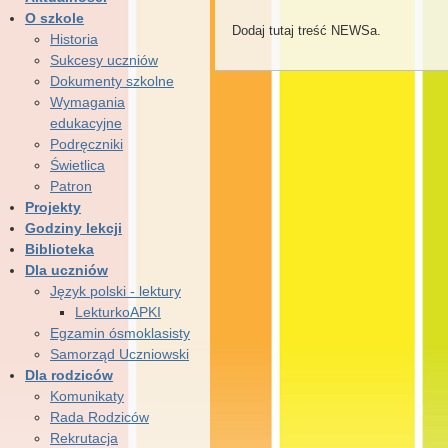
O szkole
Dodaj tutaj treść NEWSa.
Historia
Sukcesy uczniów
Dokumenty szkolne
Wymagania
edukacyjne
Podręczniki
Świetlica
Patron
Projekty
Godziny lekcji
Biblioteka
Dla uczniów
Język polski - lektury
LekturkoAPKI
Egzamin ósmoklasisty
Samorząd Uczniowski
Dla rodziców
Komunikaty
Rada Rodziców
Rekrutacja