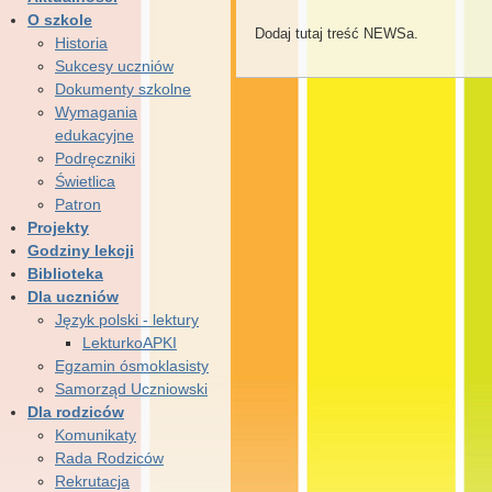
O szkole
Dodaj tutaj treść NEWSa.
Historia
Sukcesy uczniów
Dokumenty szkolne
Wymagania
edukacyjne
Podręczniki
Świetlica
Patron
Projekty
Godziny lekcji
Biblioteka
Dla uczniów
Język polski - lektury
LekturkoAPKI
Egzamin ósmoklasisty
Samorząd Uczniowski
Dla rodziców
Komunikaty
Rada Rodziców
Rekrutacja