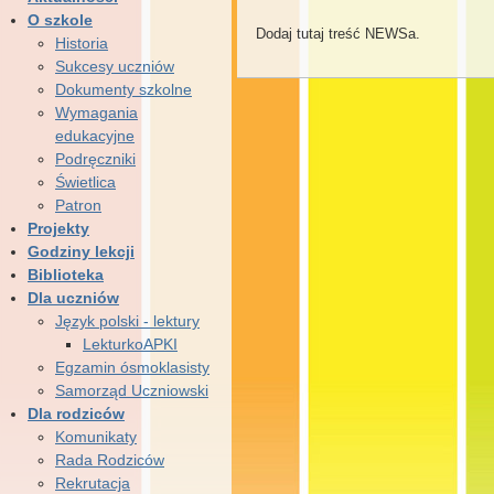
O szkole
Dodaj tutaj treść NEWSa.
Historia
Sukcesy uczniów
Dokumenty szkolne
Wymagania
edukacyjne
Podręczniki
Świetlica
Patron
Projekty
Godziny lekcji
Biblioteka
Dla uczniów
Język polski - lektury
LekturkoAPKI
Egzamin ósmoklasisty
Samorząd Uczniowski
Dla rodziców
Komunikaty
Rada Rodziców
Rekrutacja