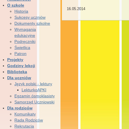
O szkole
16.05.2014
Historia
Sukcesy uczniów
Dokumenty szkolne
Wymagania
edukacyjne
Podręczniki
Świetlica
Patron
Projekty
Godziny lekcji
Biblioteka
Dla uczniów
Język polski - lektury
LekturkoAPKI
Egzamin ósmoklasisty
Samorząd Uczniowski
Dla rodziców
Komunikaty
Rada Rodziców
Rekrutacja