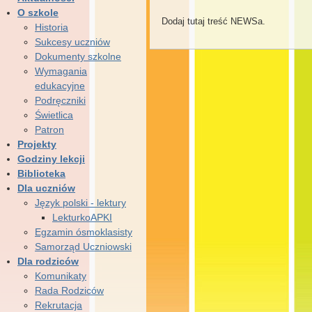
O szkole
Dodaj tutaj treść NEWSa.
Historia
Sukcesy uczniów
Dokumenty szkolne
Wymagania
edukacyjne
Podręczniki
Świetlica
Patron
Projekty
Godziny lekcji
Biblioteka
Dla uczniów
Język polski - lektury
LekturkoAPKI
Egzamin ósmoklasisty
Samorząd Uczniowski
Dla rodziców
Komunikaty
Rada Rodziców
Rekrutacja