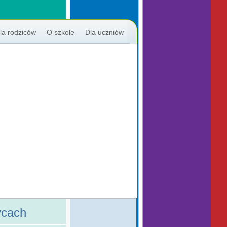
la rodziców
O szkole
Dla uczniów
ycach