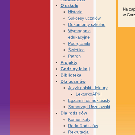
O szkole
Na zap
Historia
w Gorz
Sukcesy uczniów
Dokumenty szkolne
Wymagania
edukacyjne
Podręczniki
Świetlica
Patron
Projekty
Godziny lekcji
Biblioteka
Dla uczniów
Język polski - lektury
LekturkoAPKI
Egzamin ósmoklasisty
Samorząd Uczniowski
Dla rodziców
Komunikaty
Rada Rodziców
Rekrutacja