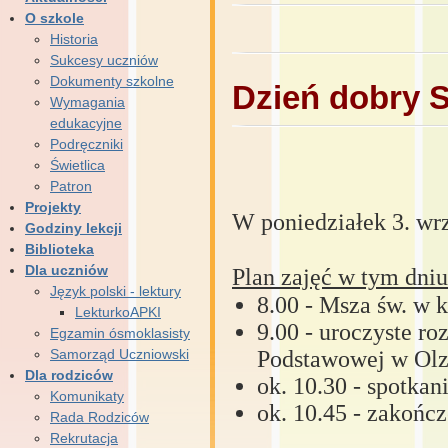
O szkole
Historia
Sukcesy uczniów
Dokumenty szkolne
Dzień dobry S
Wymagania
edukacyjne
Podręczniki
Świetlica
Patron
Projekty
W poniedziałek 3. wr
Godziny lekcji
Biblioteka
Dla uczniów
Plan zajęć w tym dniu
Język polski - lektury
8.00 - Msza św. w k
LekturkoAPKI
9.00 - uroczyste r
Egzamin ósmoklasisty
Samorząd Uczniowski
Podstawowej w Olz
Dla rodziców
ok. 10.30 - spotka
Komunikaty
ok. 10.45 - zakończ
Rada Rodziców
Rekrutacja