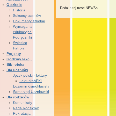
O szkole
Dodaj tutaj treść NEWSa.
Historia
Sukcesy uczniów
Dokumenty szkolne
Wymagania
edukacyjne
Podręczniki
Świetlica
Patron
Projekty
Godziny lekcji
Biblioteka
Dla uczniów
Język polski - lektury
LekturkoAPKI
Egzamin ósmoklasisty
Samorząd Uczniowski
Dla rodziców
Komunikaty
Rada Rodziców
Rekrutacja