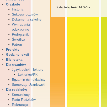
O szkole
Dodaj tutaj treść NEWSa.
Historia
Sukcesy uczniów
Dokumenty szkolne
Wymagania
edukacyjne
Podręczniki
Świetlica
Patron
Projekty
Godziny lekcji
Biblioteka
Dla uczniów
Język polski - lektury
LekturkoAPKI
Egzamin ósmoklasisty
Samorząd Uczniowski
Dla rodziców
Komunikaty
Rada Rodziców
Rekrutacja