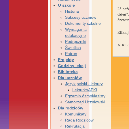
O szkole
25 paź
Historia
dzień"
Sukcesy uczniów
Szewczy
Dokumenty szkolne
Wymagania
Klikni
edukacyjne
Podręczniki
A. Kru
Świetlica
Patron
Projekty
Godziny lekcji
Biblioteka
Dla uczniów
Język polski - lektury
LekturkoAPKI
Egzamin ósmoklasisty
Samorząd Uczniowski
Dla rodziców
Komunikaty
Rada Rodziców
Rekrutacja