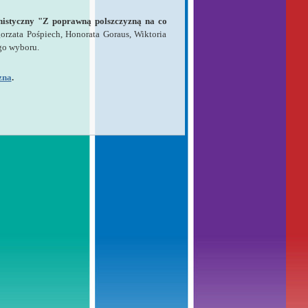
onistyczny "Z poprawną polszczyzną na co
orzata Pośpiech, Honorata Goraus, Wiktoria
ego wyboru.
zna
.