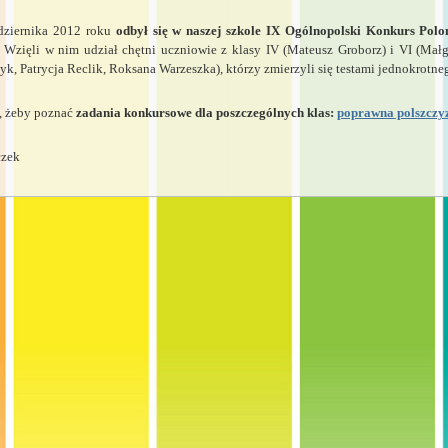
dziernika 2012 roku
odbył się w naszej szkole IX Ogólnopolski Konkurs Pol
. Wzięli w nim udział chętni uczniowie z klasy IV (Mateusz Groborz) i VI (Małg
k, Patrycja Reclik, Roksana Warzeszka), którzy zmierzyli się testami jednokrotn
j, żeby poznać
zadania konkursowe dla poszczególnych klas:
poprawna polszczy
czek