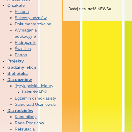
O szkole
Dodaj tutaj treść NEWSa.
Historia
Sukcesy uczniów
Dokumenty szkolne
Wymagania
edukacyjne
Podręczniki
Świetlica
Patron
Projekty
Godziny lekcji
Biblioteka
Dla uczniów
Język polski - lektury
LekturkoAPKI
Egzamin ósmoklasisty
Samorząd Uczniowski
Dla rodziców
Komunikaty
Rada Rodziców
Rekrutacja