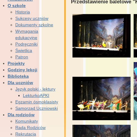
Przedstawienie baletowe "
O szkole
Historia
Sukcesy uczniów
Dokumenty szkolne
Wymagania
edukacyjne
Podręczniki
Świetlica
Patron
Projekty
Godziny lekcji
Biblioteka
Dla uczniów
Język polski - lektury
LekturkoAPKI
Egzamin ósmoklasisty
Samorząd Uczniowski
Dla rodziców
Komunikaty
Rada Rodziców
Rekrutacja